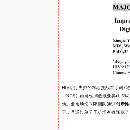
HIV
治疗失败的核心挑战在于耐药
（
NGS
）
虽可检测低频变异
(1-5%)
估。北京地坛医院团队通过
创新性
下，且通过单分子扩增
有效
降低了