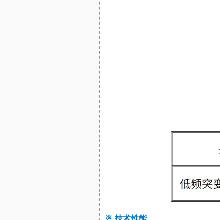
※
技术性能