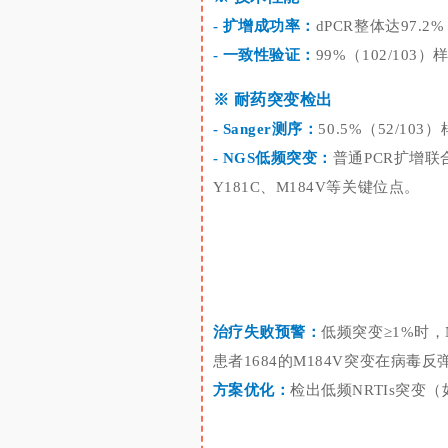
- 扩增成功率：
dPCR整体达97.2
- 一致性验证：
99%（102/1
※
耐药突变检出
- Sanger测序：
50.5%（52/10
- NGS低频突变：
普通PCR扩增联
Y181C、M184V等关键位点。
治疗失败预警：
低频突变
≥1%时，
患者
1684的M184V突变在病毒
方案优化：
检出低频
NRTIs突变