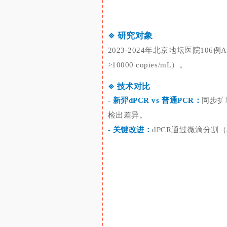
※
研究对象
2023-2024年北京地坛医院1
06例
>10000 copies/mL）。
※
技术对比
- 新羿dPCR vs 普通PCR：
同步扩增
检出差异。
- 关键改进：
dPCR通过微滴分