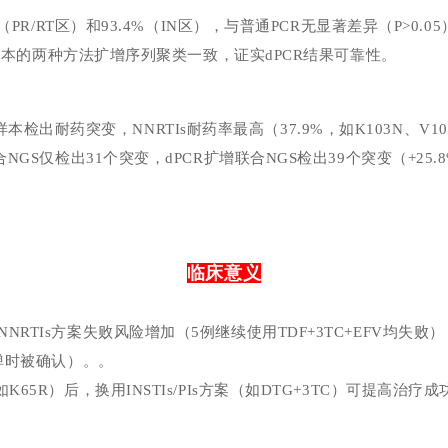
%（PR/RT区）和93.4%（IN区），与普通PCR无显著差异（P>0.0
03）样本的两种方法扩增序列聚类一致，证实dPCR结果可靠性。
3）样本检出耐药突变，NNRTIs耐药率最高（37.9%，如K103N、V1
合NGS仅检出31个突变，dPCR扩增联合NGS检出39个突变（+2
临床意义
NNRTIs方案失败风险增加
（
5例继续使用TDF+3TC+EFV均失败
反弹时被确认）。
。
（如K65R）后，换用INSTIs/PIs方案（如DTG+3TC）可提高治疗