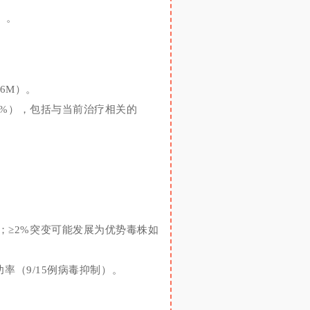
5）。
06M）。
5.8%），包括与当前治疗相关的
）；
≥2%
突变
可能发展为优势毒株
如
成功率（9/15例病毒抑制）。