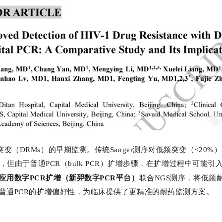
突变
（
DRMs
）
的早期监测。传统
Sanger
测序对低频突变
（
<20%
）
，但由于普通PCR（bulk PCR）扩增步骤，在扩增过程中可能
应用数字
PCR扩增
（新羿数字
PCR
平台）
联合
NGS测序
，
将低频
普通
PCR
的扩增偏好性
，为临床提供了更精准的耐药监测方案。