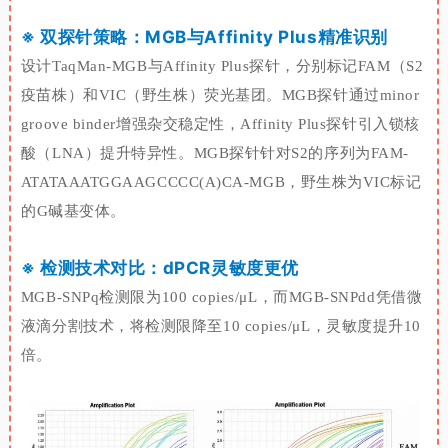
※ 双探针策略：MGB与Affinity Plus精准识别
设计
TaqMan-MGB
与
Affinity Plus
探针，分别标记
FAM
（
S2
疫苗株
）和
VIC
（野生株）荧光基团。
MGB
探针通过
minor
groove binder
增强杂交稳定性，
Affinity Plus
探针引入锁核
酸（
LNA
）提升特异性。
MGB
探针针对
S2
的序列为
FAM-
ATATAAATGGAAGCCCC(A)CA-MGB
，野生株为
VIC
标记
的
G
碱基变体。
※ 检测技术对比：
dPCR
灵敏度更优
MGB-SNPq
检测限为
100
copies/μL
，而
MGB-SNPdd
凭借微
液滴分割技术，将检测限降至
10 copies/μL
，灵敏度提升
10
倍。