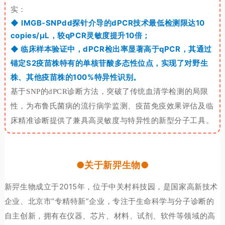
实：
◆
lMGB-SNPdd探针介导的dPCR技术最低检测限达10
copies/μL，较qPCR灵敏度提升10倍；
◆ 临床样本验证中，
dPCR
检出率显著高于
qPCR
，其通过
锚定
S2
疫苗株特有的单核苷酸多态性位点，实现了对野生
株、其他疫苗株的
100%
特异性识别。
基于
SNP
的
dPCR
诊断方法，突破了传统血清学检测的局限
性，为布鲁氏菌病的流行病学监测、疫苗免疫效果评估及临
床精准诊断提供了兼具高灵敏度与特异性的新型分子工具。
●关于新羿生物●
新羿生物成立于2015年，位于中关村科技园，是国家高新技术
企业、北京市“专精特新”企业，专注于生命科学与分子诊断的
自主创新，拥有在仪器、芯片、材料、试剂、软件等领域的高