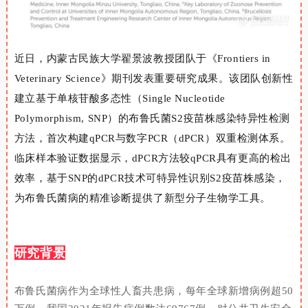
近日，
内蒙古民族大
学
翟景波教授
团
队于《
Frontiers in
Veterinary Science
》期刊发表重要研究成果。该团队创新性
建立基于单核苷酸多态性（
Single Nucleotide
Polymorphism, SNP
）的布鲁氏菌
S2
疫苗株感染特异性检测
方法，首次构建
qPCR
与数字
PCR
（
dPCR
）双重检测体系。
临床样本验证数据显示，
dPCR
方法较
qPCR
具有更高的检出
效率，
基于
SNP
的
dPCR
技术可特异性识别
S2
疫苗株感染，
为布鲁氏菌病的精准诊断提供了新型分子生物学工具。
研究背景
布鲁氏菌病作为全球性人畜共患病，每年全球新增病例超
50