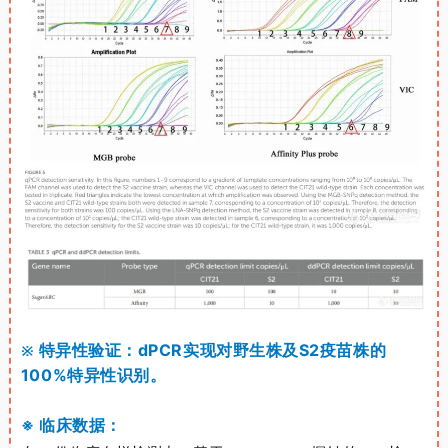
※
特异性验证
：
dPCR
实现对野生株及
S2
疫苗株的
100%
特异性识别
。
※ 临床数据：