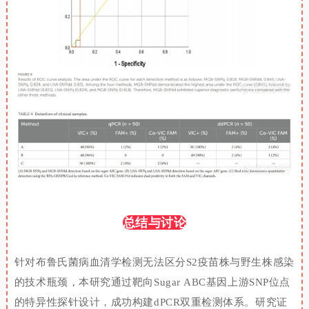
总结与讨论
针对布鲁氏菌病血清学检测无法区分
S2
疫苗株与野生株感染
的技术瓶颈，本研究通过靶向Sugar
ABC
基因上游
SNP
位点
的特异性探针设计，成功构建
dPCR
双重检测体系。研究证