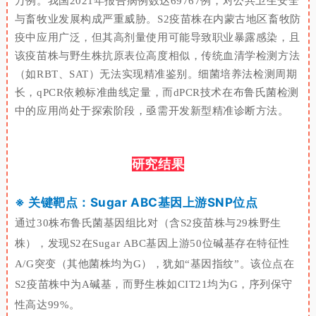
万例。我国
2021
年报告病例数达
69767
例，对公共卫生安全
与畜牧业发展构成严重威胁。
S2
疫苗株在内蒙古地区畜牧防
疫中应用广泛，但其高剂量使用可能导致职业暴露感染，且
该疫苗株与野生株抗原表位高度相似，传统血清学检测方法
（如
RBT
、
SAT
）无法实现精准鉴别。细菌培养法检测周期
长，
qPCR
依赖标准曲线定量，而
dPCR
技术在布鲁氏菌检测
中的应用尚处于探索阶段，亟需开发新型精准诊断方法。
研究结果
※ 关键靶点：Sugar ABC基因上游SNP位点
通过
30
株布鲁氏菌基因组比对（含
S2
疫苗株与
29
株野生
株），发现
S2
在Sugar
ABC
基因上游
50
位碱基存在特征性
A/G
突变（其他菌株均为
G
），犹如
“
基因指纹
”
。该位点在
S2
疫苗株中为
A
碱基，而野生株如
CIT21
均为
G
，序列保守
性高达
99%
。