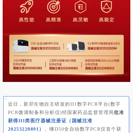
近日，新羿生物自主研发的D1数字PCR平台(数字
PCR微滴制备和分析仪)经国家药品监督管理局
批
准
获得III类医疗器械注册证（国械注准
20253220891）
。继D50全自动数字PCR仪首个获