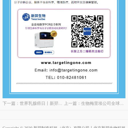
下一篇：世界乳腺癌日丨新羿数字PCR精准检测助力乳腺癌液体活检
上一篇：生物梅里埃公司全球执行主席一行莅临新羿生物访问