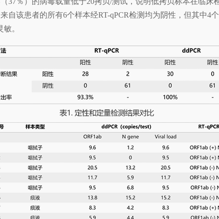
本（37％）的病毒载量低于20拷贝/测试，说明低拷贝标本在临
自该患者的所有6个样本经RT-qPCR检测均为阴性，但其中4个
灵敏。