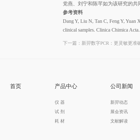
党燕、刘宁和陈芊如为该研究的共
参考资料
Dang Y, Liu N, Tan C, Feng Y, Yuan X,
clinical samples. Clinica Chimica Act
下一篇：新羿数字PCR：更灵敏更准
首页
产品中心
公司新闻
仪 器
新羿动态
试 剂
展会资讯
耗 材
文献解读